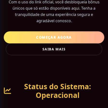
Com o uso do link oficial, você desbloqueia bônus
únicos que só estão disponíveis aqui. Tenha a
tranquilidade de uma experiência segura e
agradável conosco.
COMEÇAR AGORA
SAIBA MAIS
Status do Sistema:
Operacional