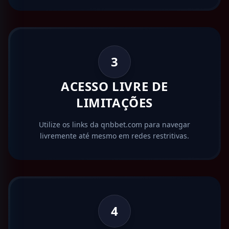
3
ACESSO LIVRE DE
LIMITAÇÕES
Utilize os links da qnbbet.com para navegar
livremente até mesmo em redes restritivas.
4