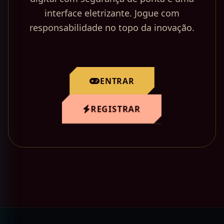
interface eletrizante. Jogue com
responsabilidade no topo da inovação.
ENTRAR
REGISTRAR