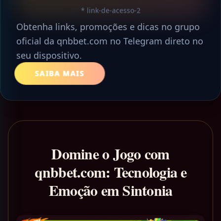
* link-de-acesso-2
Obtenha links, promoções e dicas no grupo
oficial da qnbbet.com no Telegram direto no
seu dispositivo.
SAIBA MAIS
Domine o Jogo com
qnbbet.com: Tecnologia e
Emoção em Sintonia