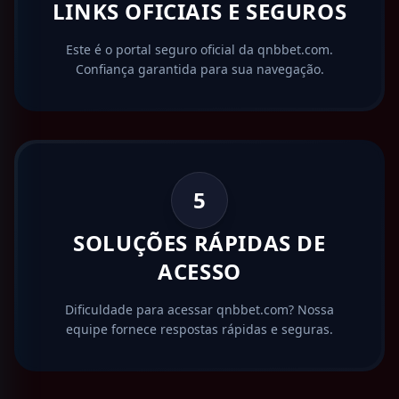
LINKS OFICIAIS E SEGUROS
Este é o portal seguro oficial da qnbbet.com.
Confiança garantida para sua navegação.
5
SOLUÇÕES RÁPIDAS DE
ACESSO
Dificuldade para acessar qnbbet.com? Nossa
equipe fornece respostas rápidas e seguras.