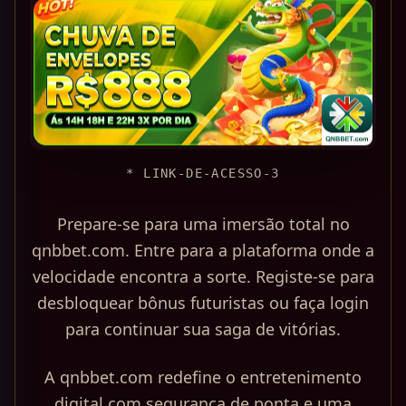
* LINK-DE-ACESSO-3
Prepare-se para uma imersão total no
qnbbet.com. Entre para a plataforma onde a
velocidade encontra a sorte. Registe-se para
desbloquear bônus futuristas ou faça login
para continuar sua saga de vitórias.
A qnbbet.com redefine o entretenimento
digital com segurança de ponta e uma