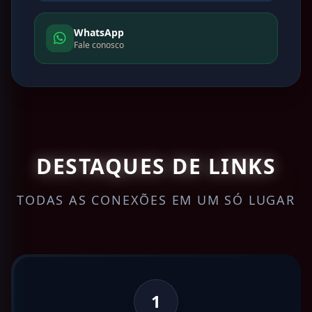
WhatsApp
Fale conosco
DESTAQUES DE LINKS
TODAS AS CONEXÕES EM UM SÓ LUGAR
1