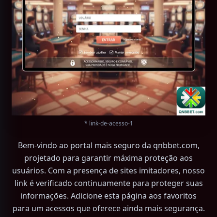
* link-de-acesso-1
Bem-vindo ao portal mais seguro da qnbbet.com,
projetado para garantir máxima proteção aos
usuários. Com a presença de sites imitadores, nosso
link é verificado continuamente para proteger suas
informações. Adicione esta página aos favoritos
para um acessos que oferece ainda mais segurança.